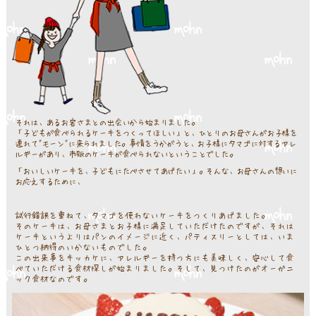
それは、あるお客さまとの出会いから始まりました。
「子どもが食べられるケーキをつくってほしい」と、ひとりのお母さんがお子様を
連れて"モーン"に来られました。事情をうかがうと、お子様にタマゴに対するアレ
ルギーがあり、市販のケーキが食べられないということでした。
「おいしいケーキを、子どもにたべさせてあげたい」。そんな、お母さんの想いに
お応えするために、
試行錯誤を重ねて、タマゴを使わないケーキをつくりあげました。
そのケーキは、お母さまとお子様に満足していただけたのですが、それは
ケーキというよりはパンのイメージに近く、パティスリーとしては、いま
ひとつ納得のいかないものでした。
この出来事をキッカケに、アレルギーを持つ方にも美味しく、安心して食
べていただける食材探しが始まりました。そして、見つけたのがオーガニ
ック食材なのです。