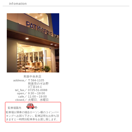
infomation
和泉中央本店
address／
〒594-1105
和泉市のぞみ野
3丁目16-1
tel_fax／
0725-51-0088
open／
9:30～19:00
cafe／
11:00～19:00
closed／
火曜日、水曜日
駐車場案内
駐車場が満車の場合ローソン横のコインパー
キングへお回り下さい。駐車証明をお持ち頂
きますと一時間分駐車券をお渡し致します。