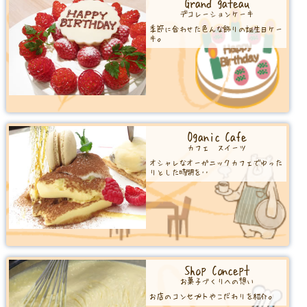
Grand gateau
デコレーションケーキ
季節に合わせた色んな飾りの誕生日ケー
キ。
Oganic Cafe
カフェ スイーツ
オシャレなオーガニックカフェでゆった
りとした時間を‥
Shop Concept
お菓子づくりへの想い
お店のコンセプトやこだわりを紹介。