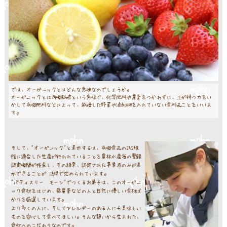
では、オーガニックとはどんな意味なのでしょうか。
オーガニックとは有機栽培という意味で、化学肥料や農薬をつかわずに、土が持つ力をい
かして有機肥料などによって、栽培した野菜や添加物を入れていない食料品ことをいいま
す。
そして、"オーガニック"と表示するは、有機食品のJAS規
格に適合した生産が行われていることを農林水産省の登録
認定機関が検査し、その結果、認定された事業者のみが表
示できることが 法律で定められています。
"パティスリー モーン"でつくるお菓子は、このオーガニ
ック食材をはじめ、無農薬などの人と自然に優しい食材ば
かりを厳選しています。
より多くの人に、そしてアレルギーのある人にも美味しい
ものを安心して食べてほしい。そんな想いから生まれた、
食材へのこだわりなのです。