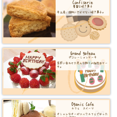
Confiserie
豊富な焼き菓子
手土産、進物に欠かせない焼き菓子。
Grand gateau
デコレーションケーキ
季節に合わせた色んな飾りの誕生日ケー
キ。
Oganic Cafe
カフェ スイーツ
オシャレなオーガニックカフェでゆった