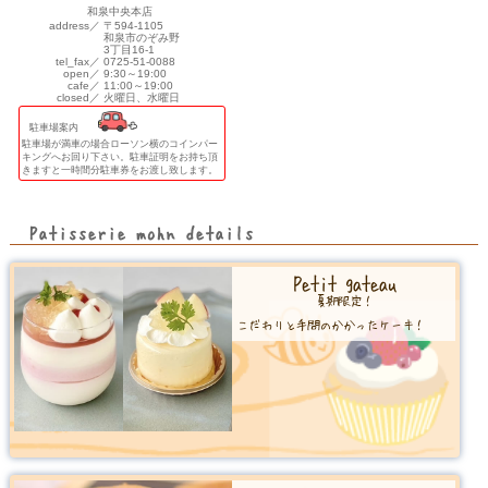
和泉中央本店
address／
〒594-1105
和泉市のぞみ野
3丁目16-1
tel_fax／
0725-51-0088
open／
9:30～19:00
cafe／
11:00～19:00
closed／
火曜日、水曜日
駐車場案内
駐車場が満車の場合ローソン横のコインパー
キングへお回り下さい。駐車証明をお持ち頂
きますと一時間分駐車券をお渡し致します。
Patisserie mohn details
Petit gateau
夏期限定！
こだわりと手間のかかったケーキ！