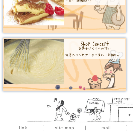
りとした時間を‥
Shop Concept
お菓子づくりへの想い
お店のコンセプトやこだわりを紹介。
このサイトを表示するにはプラウザの幅が足りません。
プラウザの幅を広げてください。
link
site map
mail